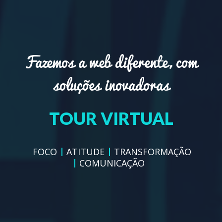
WEBSITES RESPONSIVOS
Fazemos a web diferente, com
MÍDIAS SOCIAIS
soluções inovadoras
TOUR VIRTUAL
FOCO
ATITUDE
TRANSFORMAÇÃO
VIRTUAL CARD
COMUNICAÇÃO
SISTEMAS WEB